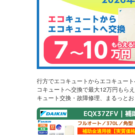
行方でエコキュートからエコキュート
コキュートへ交換で最大12万円もら
キュート交換・故障修理、まるっとお
EQX37ZFV｜補
フルオート／370L／角型
補助金適用後【実質価格