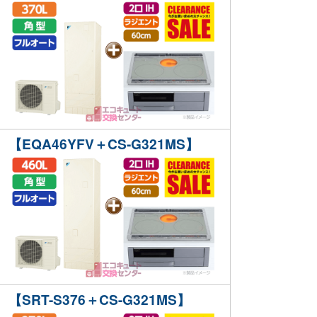
【EQA46YFV＋CS-G321MS】
【SRT-S376＋CS-G321MS】