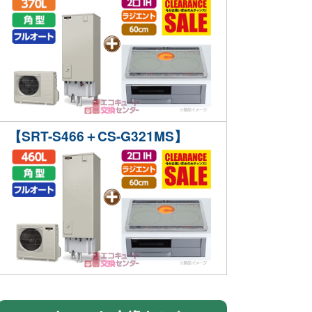
【SRT-S466＋CS-G321MS】