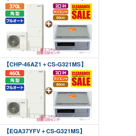
【CHP-46AZ1＋CS-G321MS】
【EQA37YFV＋CS-G321MS】