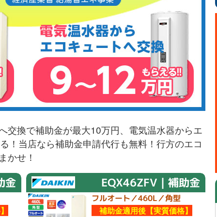
へ交換で補助金が最大10万円、電気温水器からエ
える！当店なら補助金申請代行も無料！行方のエコ
まかせ！
助金
EQX46ZFV｜補助金
フルオート／460L／角型
】
補助金適用後【実質価格】