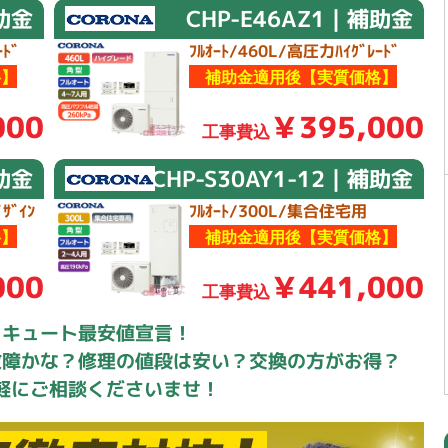
補助金
CHP-E46AZ1｜補助金
ﾄﾞ
ﾌﾙｵｰﾄ/460L/高圧力ﾊｲｸﾞﾚｰﾄﾞ
】
補助金適用後【実質価格】
000
￥395,000
工事費込
補助金
CHP-S30AY1-12｜補助金
ｻﾞｲﾝ
ﾌﾙｵｰﾄ/300L/集合住宅用
】
補助金適用後【実質価格】
000
￥441,000
工事費込
コキュート最安値宣言！
故障かな？修理の値段は安い？交換の方がお得？
軽にご相談くださいませ！