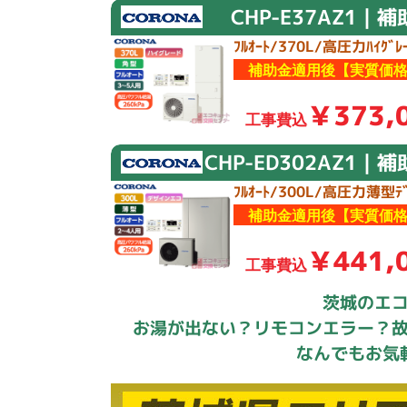
CHP-E37AZ1｜
ﾌﾙｵｰﾄ/370L/高圧力ﾊｲｸﾞﾚｰ
補助金適用後【実質価格
￥373,
工事費込
CHP-ED302AZ1｜
ﾌﾙｵｰﾄ/300L/高圧力薄型ﾃﾞ
補助金適用後【実質価格
￥441,
工事費込
茨城のエ
お湯が出ない？リモコンエラー？
なんでもお気