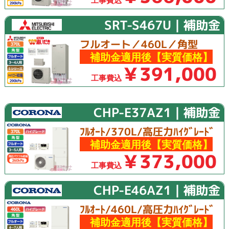
SRT-S467U｜補助金
フルオート／460L／角型
補助金適用後【実質価格】
￥391,000
工事費込
CHP-E37AZ1｜補助金
ﾌﾙｵｰﾄ/370L/高圧力ﾊｲｸﾞﾚｰﾄﾞ
補助金適用後【実質価格】
￥373,000
工事費込
CHP-E46AZ1｜補助金
ﾌﾙｵｰﾄ/460L/高圧力ﾊｲｸﾞﾚｰﾄﾞ
補助金適用後【実質価格】