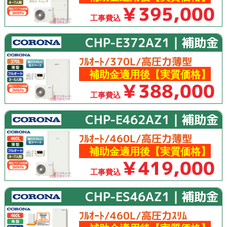
￥395,000
工事費込
CHP-E372AZ1｜補助金
ﾌﾙｵｰﾄ/370L/高圧力薄型
補助金適用後【実質価格】
￥388,000
工事費込
CHP-E462AZ1｜補助金
ﾌﾙｵｰﾄ/460L/高圧力薄型
補助金適用後【実質価格】
￥419,000
工事費込
CHP-ES46AZ1｜補助金
ﾌﾙｵｰﾄ/460L/高圧力ｽﾘﾑ