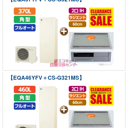
【EQA46YFV＋CS-G321MS】