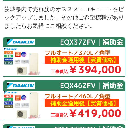
茨城県内で売れ筋のオススメエコキュートをピ
ックアップしました。その他ご希望機種があり
ましたらお気軽にご相談ください。
EQX37ZFV｜補助金
フルオート／370L／角型
補助金適用後【実質価格】
￥394,000
工事費込
EQX46ZFV｜補助金
フルオート／460L／角型
補助金適用後【実質価格】
￥419,000
工事費込