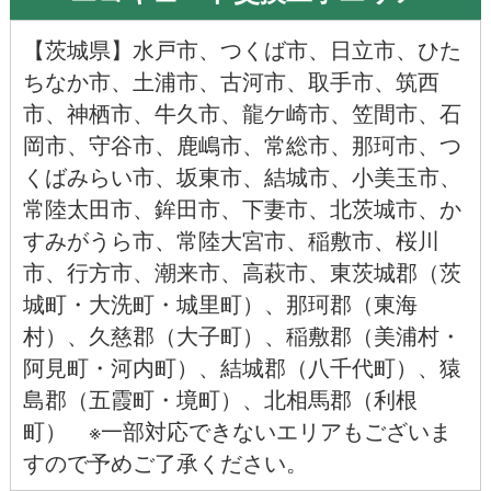
【
茨城県
】
水戸市
、
つくば市
、
日立市
、
ひた
ちなか市
、
土浦市
、
古河市
、
取手市
、
筑西
市
、
神栖市
、
牛久市
、
龍ケ崎市
、
笠間市
、
石
岡市
、
守谷市
、
鹿嶋市
、
常総市
、
那珂市
、
つ
くばみらい市
、
坂東市
、
結城市
、
小美玉市
、
常陸太田市
、
鉾田市
、
下妻市
、
北茨城市
、
か
すみがうら市
、
常陸大宮市
、
稲敷市
、
桜川
市
、
行方市
、
潮来市
、
高萩市
、東茨城郡（茨
城町・大洗町・城里町）、那珂郡（
東海
村
）、久慈郡（大子町）、稲敷郡（美浦村・
阿見町
・河内町）、結城郡（八千代町）、猿
島郡（五霞町・
境町
）、北相馬郡（利根
町） ※一部対応できないエリアもございま
すので予めご了承ください。