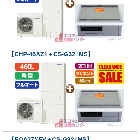
【CHP-46AZ1＋CS-G321MS】
【EQA37YFV＋CS-G321MS】