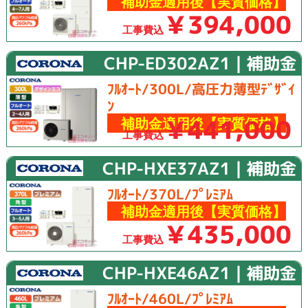
補助金適用後【実質価格】
￥394,000
工事費込
CHP-ED302AZ1｜補助金
ﾌﾙｵｰﾄ/300L/高圧力薄型ﾃﾞｻﾞｲ
ﾝ
￥441,000
補助金適用後【実質価格】
工事費込
CHP-HXE37AZ1｜補助金
ﾌﾙｵｰﾄ/370L/ﾌﾟﾚﾐｱﾑ
補助金適用後【実質価格】
￥435,000
工事費込
CHP-HXE46AZ1｜補助金
ﾌﾙｵｰﾄ/460L/ﾌﾟﾚﾐｱﾑ