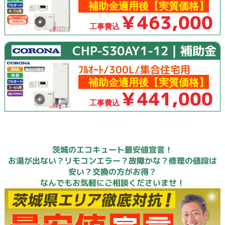
補助金適用後【実質価格】
￥463,000
工事費込
CHP-S30AY1-12｜補助金
ﾌﾙｵｰﾄ/300L/集合住宅用
補助金適用後【実質価格】
￥441,000
工事費込
茨城のエコキュート最安値宣言！
お湯が出ない？リモコンエラー？故障かな？修理の値段は
安い？交換の方がお得？
なんでもお気軽にご相談くださいませ！