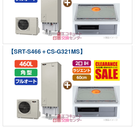
【SRT-S466＋CS-G321MS】