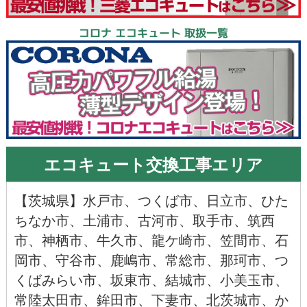
コロナ エコキュート 取扱一覧
エコキュート交換工事エリア
【
茨城県
】
水戸市
、
つくば市
、
日立市
、
ひた
ちなか市
、
土浦市
、
古河市
、
取手市
、
筑西
市
、
神栖市
、
牛久市
、
龍ケ崎市
、
笠間市
、
石
岡市
、
守谷市
、
鹿嶋市
、
常総市
、
那珂市
、
つ
くばみらい市
、
坂東市
、
結城市
、
小美玉市
、
常陸太田市
、
鉾田市
、
下妻市
、
北茨城市
、
か