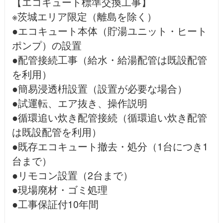
【エコキュート標準交換工事】
※茨城エリア限定（離島を除く）
●エコキュート本体（貯湯ユニット・ヒート
ポンプ）の設置
●配管接続工事（給水・給湯配管は既設配管
を利用）
●簡易浸透枡設置（設置が必要な場合）
●試運転、エア抜き、操作説明
●循環追い炊き配管接続（循環追い炊き配管
は既設配管を利用）
●既存エコキュート撤去・処分（1台につき1
台まで）
●リモコン設置（2台まで）
●現場廃材・ゴミ処理
●工事保証付10年間