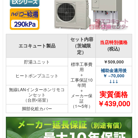
セット内容
当店特別価格
エコキュート製品
（茨城限
(税込)
定）
貯湯ユニット
￥509,000
標準工事費
用
補助金適用後
＋
ヒートポンプユニット
￥ –70,000
工事保証10
↓↓↓
年間
無線LANインターホンリモコ
＋
実質価格
ンセット
メーカー保
（台所•浴室）
証
￥439,000
（1〜5年）
脚部化粧カバー