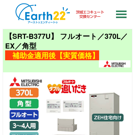
【SRT-B377U】 フルオート／370L／
EX／角型
補助金適用後【実質価格】