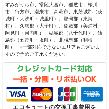
すみがうら市
、
常陸大宮市
、
稲敷市
、
桜川
市
、
行方市
、
潮来市
、
高萩市
、東茨城郡（茨
城町・大洗町・城里町）、那珂郡（
東海
村
）、久慈郡（大子町）、稲敷郡（美浦村・
阿見町
・河内町）、結城郡（八千代町）、猿
島郡（五霞町・
境町
）、北相馬郡（利根
町） ※一部対応できないエリアもございま
すので予めご了承ください。
クレジットカード対応
エコキュートの交換工事費用を