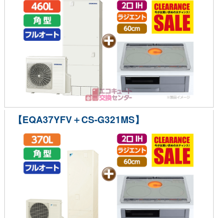
【EQA37YFV＋CS-G321MS】