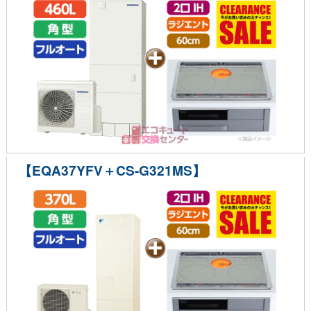
【EQA37YFV＋CS-G321MS】