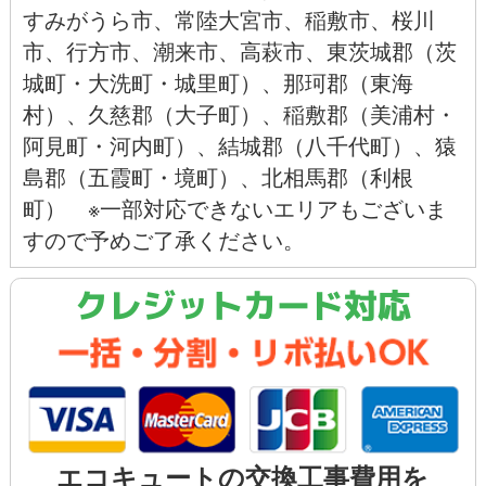
すみがうら市
、
常陸大宮市
、
稲敷市
、
桜川
市
、
行方市
、
潮来市
、
高萩市
、東茨城郡（茨
城町・大洗町・城里町）、那珂郡（
東海
村
）、久慈郡（大子町）、稲敷郡（美浦村・
阿見町
・河内町）、結城郡（八千代町）、猿
島郡（五霞町・
境町
）、北相馬郡（利根
町） ※一部対応できないエリアもございま
すので予めご了承ください。
クレジットカード対応
エコキュートの交換工事費用を