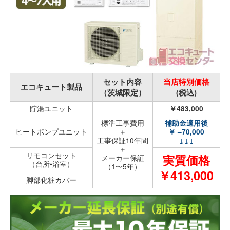
セット内容
当店特別価格
エコキュート製品
（茨城限定）
(税込)
貯湯ユニット
￥483,000
標準工事費用
補助金適用後
ヒートポンプユニット
＋
￥ –70,000
工事保証10年間
↓↓↓
＋
リモコンセット
実質価格
メーカー保証
（台所•浴室）
（1〜5年）
￥413,000
脚部化粧カバー