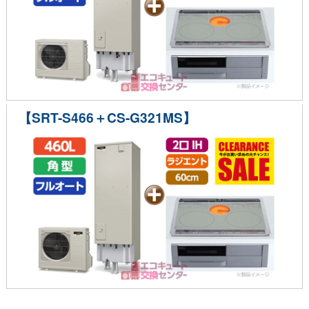
【SRT-S466＋CS-G321MS】