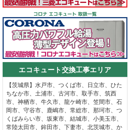
コロナ エコキュート 取扱一覧
エコキュート交換工事エリア
【
茨城県
】
水戸市
、
つくば市
、
日立市
、
ひた
ちなか市
、
土浦市
、
古河市
、
取手市
、
筑西
市
、
神栖市
、
牛久市
、
龍ケ崎市
、
笠間市
、
石
岡市
、
守谷市
、
鹿嶋市
、
常総市
、
那珂市
、
つ
くばみらい市
、
坂東市
、
結城市
、
小美玉市
、
常陸太田市
、
鉾田市
、
下妻市
、
北茨城市
、
か