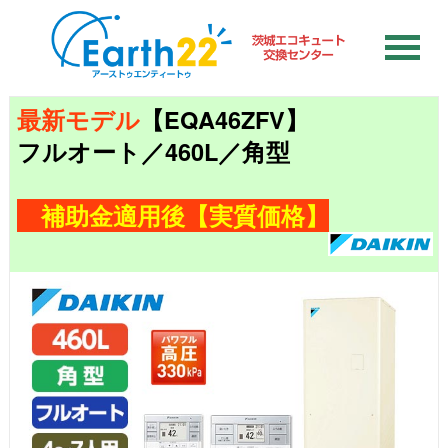
最新モデル
【EQA46ZFV】
フルオート／460L／角型
補助金適用後【実質価格】