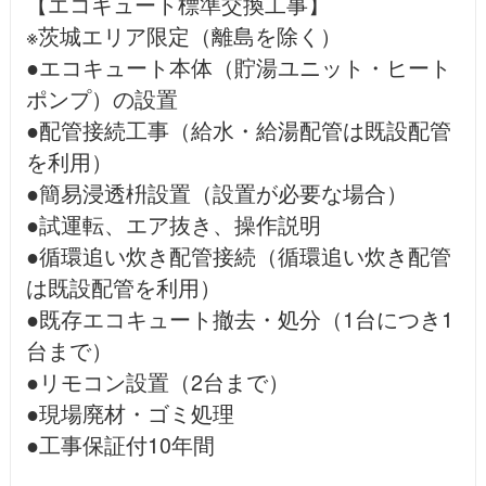
【エコキュート標準交換工事】
※茨城エリア限定（離島を除く）
●エコキュート本体（貯湯ユニット・ヒート
ポンプ）の設置
●配管接続工事（給水・給湯配管は既設配管
を利用）
●簡易浸透枡設置（設置が必要な場合）
●試運転、エア抜き、操作説明
●循環追い炊き配管接続（循環追い炊き配管
は既設配管を利用）
●既存エコキュート撤去・処分（1台につき1
台まで）
●リモコン設置（2台まで）
●現場廃材・ゴミ処理
●工事保証付10年間