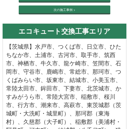
次の施工事例 >
エコキュート交換工事エリア
【
茨城県
】
水戸市
、
つくば市
、
日立市
、
ひた
ちなか市
、
土浦市
、
古河市
、
取手市
、
筑西
市
、
神栖市
、
牛久市
、
龍ケ崎市
、
笠間市
、
石
岡市
、
守谷市
、
鹿嶋市
、
常総市
、
那珂市
、
つ
くばみらい市
、
坂東市
、
結城市
、
小美玉市
、
常陸太田市
、
鉾田市
、
下妻市
、
北茨城市
、
か
すみがうら市
、
常陸大宮市
、
稲敷市
、
桜川
市
、
行方市
、
潮来市
、
高萩市
、東茨城郡（茨
城町・大洗町・城里町）、那珂郡（
東海
村
）、久慈郡（大子町）、稲敷郡（美浦村・