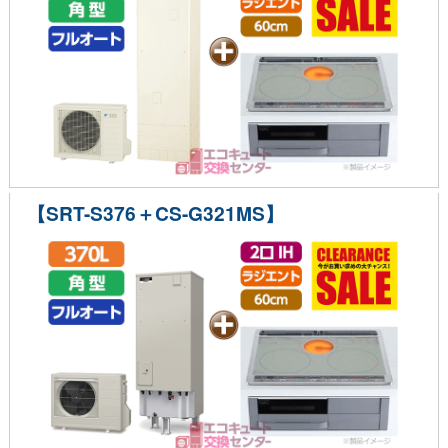
【SRT-S376＋CS-G321MS】